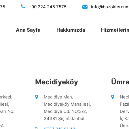
175
+90 224 245 7575
info@bozoktercu
Ana Sayfa
Hakkımızda
Hizmetleri
Mecidiyeköy
Ümra
erkezi,
Mecidiye Mah,
Neci
lesi,
Mecidiyeköy Mahallesi,
Fazı
arı No:
Mecidiye Cd. NO:3/2,
Derv
34381 Şişli/İstanbul
İç K
RA
Ümr