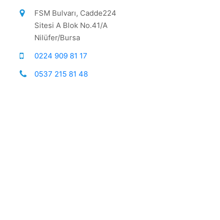
FSM Bulvarı, Cadde224
Sitesi A Blok No.41/A
Nilüfer/Bursa
0224 909 81 17
0537 215 81 48