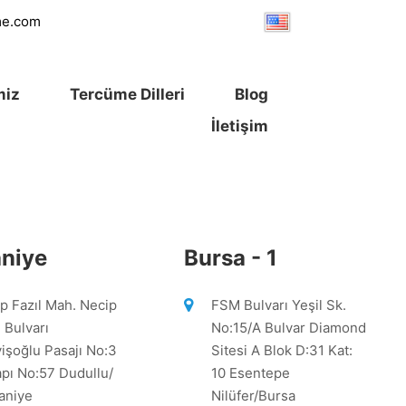
me.com
miz
Tercüme Dilleri
Blog
İletişim
niye
Bursa - 1
p Fazıl Mah. Necip
FSM Bulvarı Yeşil Sk.
l Bulvarı
No:15/A Bulvar Diamond
işoğlu Pasajı No:3
Sitesi A Blok D:31 Kat:
apı No:57 Dudullu/
10 Esentepe
aniye
Nilüfer/Bursa