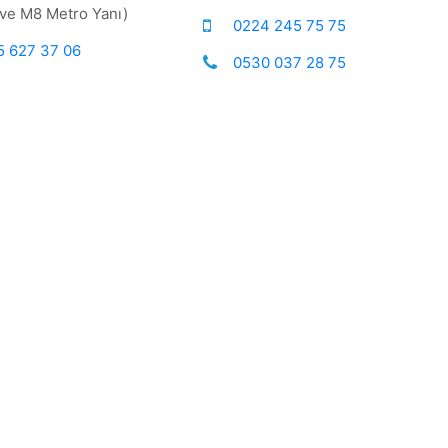
ve M8 Metro Yanı)
0224 245 75 75
5 627 37 06
0530 037 28 75