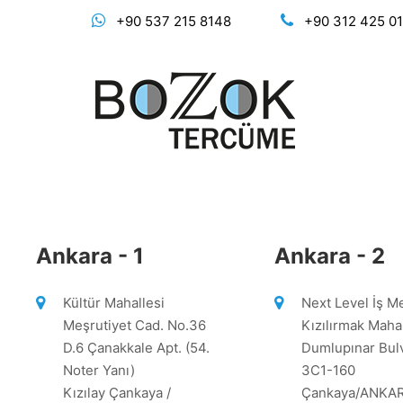
+90 537 215 8148
+90 312 425 0
Ankara - 1
Ankara - 2
Kültür Mahallesi
Next Level İş M
Meşrutiyet Cad. No.36
Kızılırmak Mahal
D.6 Çanakkale Apt. (54.
Dumlupınar Bulv
Noter Yanı)
3C1-160
Kızılay Çankaya /
Çankaya/ANKA