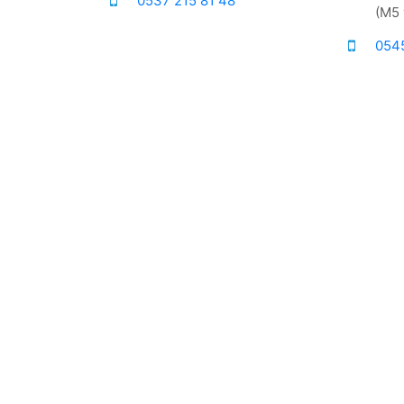
0537 215 81 48
(M5 
054