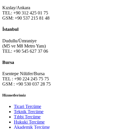
Kızılay/Ankara
TEL: +90 312 425 01 75
GSM: +90 537 215 81 48
İstanbul
Dudullu/Ümraniye
(M5 ve M8 Metro Yanı)
TEL: +90 545 627 37 06
Bursa
Esentepe Nilüfer/Bursa
TEL : +90 224 245 75 75
GSM : +90 530 037 28 75
Hizmetlerimiz
Ticari Tercüme
Teknik Tercüme
Tıbbi Tercüme
Hukuki Tercüme
Akademik Tercüme