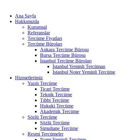
Ana Sayfa
Hakkımızda
Kurumsal
Referanslar
Tercüme Fiyatları
Tercüme Büroları
Ankara Tercüme Bürosu
Bursa Tercüme Bürosu
İstanbul Tercüme Büroları
İstanbul Yeminli Tercüman
İstanbul Noter Yeminli Tercüme
Hizmetlerimiz
Yazılı Tercüme
Ticari Tercüme
Teknik Tercüme
Tıbbi Tercüme
Hukuki Tercüme
Akademik Tercüme
Sözlü Tercüme
Sözlü Tercüme
Simultane Tercüme
Resmi Tercümeler
Noter Yeminli Tercüme