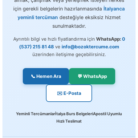
almak, çalışmak veya yerleşmek isteyen herkes
için gerekli belgelerin hazırlanmasında
İtalyanca
yeminli tercüman
desteğiyle eksiksiz hizmet
sunulmaktadır.
Ayrıntılı bilgi ve hızlı fiyatlandırma için
WhatsApp:
0
(537) 215 81 48
ve
info@bozoktercume.com
üzerinden iletişime geçebilirsiniz.
📞 Hemen Ara
💬 WhatsApp
✉️ E-Posta
Yeminli Tercümanlar
İtalya Burs Belgeleri
Apostil Uyumlu
Hızlı Teslimat