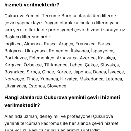
hizmeti verilmektedir?
Çukurova Yeminli Tercüme Bürosu olarak tüm dillerde
çeviri yapmaktayız. Yaygın olarak kullanılan dillerin yanı
sıra yerel dillerde de profesyonel çeviri hizmeti sunuyoruz.
Başlıca diller şunlardır:
İngilizce, Almanca, Rusça, Arapça, Fransızca, Farsça,
Bulgarca, Ukraynaca, Romence, İtalyanca, İspanyolca,
Portekizce, Felemenkçe, Arnavutça, Azerice, Kazakça,
Kırgızca, Özbekçe, Türkmence, Lehçe, Çekçe, Slovakça,
Boşnakça, Sırpça, Çince, Korece, Japonca, Danca, İsveççe,
Norveççe, Fince, Yunanca, Hırvatça, Makedonca, Letonca,
Litvanyaca, Estonca, Slovence.
Hangi alanlarda Çukurova yeminli çeviri hizmeti
verilmektedir?
Alanında uzman, deneyimli ve profesyonel Çukurova
yeminli tercüman kadromuz ile her alanda çeviri hizmeti
sunuyoruz. Başlıca çeviri alanlarımız şunlardır: