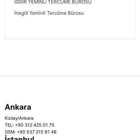
IĞDIR YEMİNLİ TERCÜME BÜROSU
İnegöl Yeminli Tercüme Bürosu
Ankara
Kızılay/Ankara
TEL: +90 312 425 01 75
GSM: +90 537 215 81 48
İstanbul