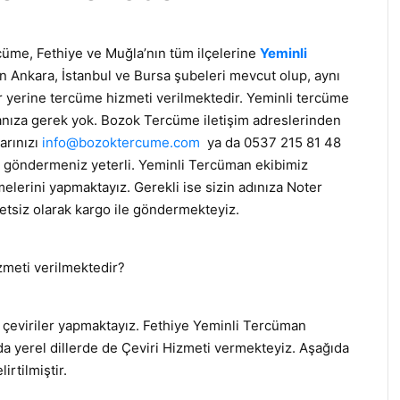
üme, Fethiye ve Muğla’nın tüm ilçelerine
Yeminli
 Ankara, İstanbul ve Bursa şubeleri mevcut olup, aynı
r yerine tercüme hizmeti verilmektedir. Yeminli tercüme
anıza gerek yok. Bozok Tercüme iletişim adreslerinden
arınızı
info@bozoktercume.com
ya da 0537 215 81 48
 göndermeniz yeterli. Yeminli Tercüman ekibimiz
ümelerini yapmaktayız. Gerekli ise sizin adınıza Noter
retsiz olarak kargo ile göndermekteyiz.
zmeti verilmektedir?
çeviriler yapmaktayız. Fethiye Yeminli Tercüman
nda yerel dillerde de Çeviri Hizmeti vermekteyiz. Aşağıda
irtilmiştir.