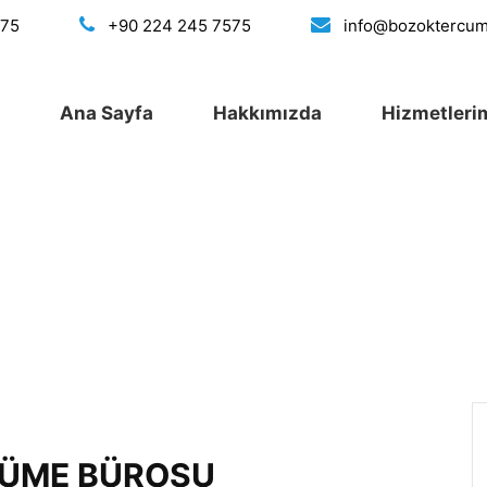
175
+90 224 245 7575
info@bozoktercu
Ana Sayfa
Hakkımızda
Hizmetleri
CÜME BÜROSU