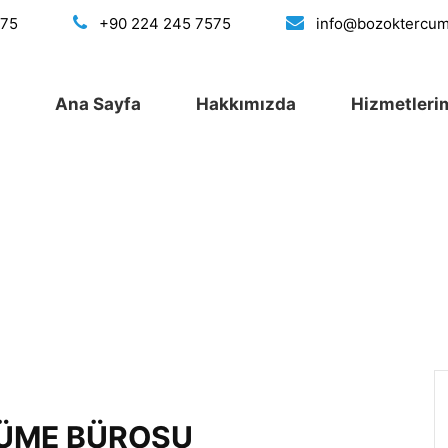
175
+90 224 245 7575
info@bozoktercu
Ana Sayfa
Hakkımızda
Hizmetleri
CÜME BÜROSU