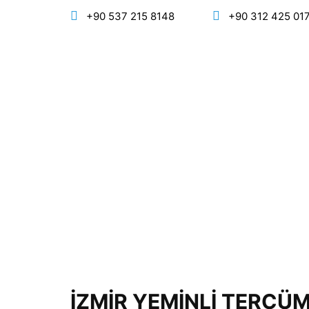
+90 537 215 8148
+90 312 425 01
İZMİR YEMİNLİ TERCÜ