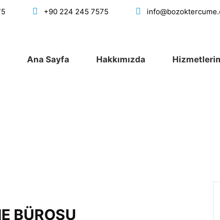
75
+90 224 245 7575
info@bozoktercume
Ana Sayfa
Hakkımızda
Hizmetleri
ME BÜROSU