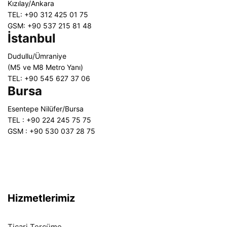
Kızılay/Ankara
TEL: +90 312 425 01 75
GSM: +90 537 215 81 48
İstanbul
Dudullu/Ümraniye
(M5 ve M8 Metro Yanı)
TEL: +90 545 627 37 06
Bursa
Esentepe Nilüfer/Bursa
TEL : +90 224 245 75 75
GSM : +90 530 037 28 75
Hizmetlerimiz
Ticari Tercüme