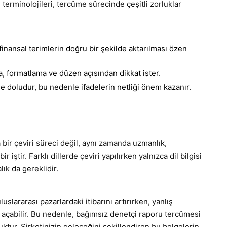
e terminolojileri, tercüme sürecinde çeşitli zorluklar
n finansal terimlerin doğru bir şekilde aktarılması özen
ça, formatlama ve düzen açısından dikkat ister.
le doludur, bu nedenle ifadelerin netliği önem kazanır.
 bir çeviri süreci değil, aynı zamanda uzmanlık,
 iştir. Farklı dillerde çeviri yapılırken yalnızca dil bilgisi
lık da gereklidir.
slararası pazarlardaki itibarını artırırken, yanlış
l açabilir. Bu nedenle, bağımsız denetçi raporu tercümesi
uktur. Şirketinizin geleceğini şekillendiren bu belgelerin