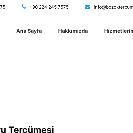
175
+90 224 245 7575
info@bozoktercu
Ana Sayfa
Hakkımızda
Hizmetleri
ru Tercümesi