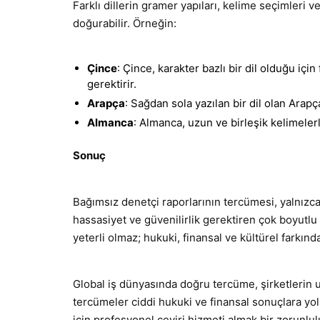
Farklı dillerin gramer yapıları, kelime seçimleri v
doğurabilir. Örneğin:
Çince
: Çince, karakter bazlı bir dil olduğu içi
gerektirir.
Arapça
: Sağdan sola yazılan bir dil olan Arap
Almanca
: Almanca, uzun ve birleşik kelimeler
Sonuç
Bağımsız denetçi raporlarının tercümesi, yalnızca
hassasiyet ve güvenilirlik gerektiren çok boyutlu bir
yeterli olmaz; hukuki, finansal ve kültürel farkında
Global iş dünyasında doğru tercüme, şirketlerin ulu
tercümeler ciddi hukuki ve finansal sonuçlara yo
için profesyonel çeviri hizmeti almak bir zorunlul