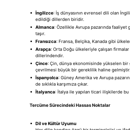
İngilizce
: İş dünyasının evrensel dili olan İng
edildiği dillerden biridir.
Almanca
: Özellikle Avrupa pazarında faaliyet
taşır.
Fransızca
: Fransa, Belçika, Kanada gibi ülkeler
Arapça
: Orta Doğu ülkeleriyle çalışan firmalar
dillerindendir.
Çince
: Çin, dünya ekonomisinde yükselen bir
çevrilmesi büyük bir gereklilik haline gelmiştir
İspanyolca
: Güney Amerika ve Avrupa pazarında
de sıklıkla karşımıza çıkar.
İtalyanca
: İtalya ile yapılan ticari ilişkilerde bu
Tercüme Sürecindeki Hassas Noktalar
Dil ve Kültür Uyumu
Her dilin kendine özgü bir terminolojisi ve ifa