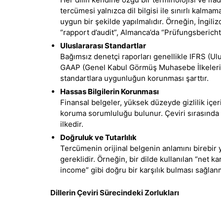
tercümesi yalnızca dil bilgisi ile sınırlı kalma
uygun bir şekilde yapılmalıdır. Örneğin, İngiliz
“rapport d’audit”, Almanca’da “Prüfungsbericht” 
Uluslararası Standartlar
Bağımsız denetçi raporları genellikle IFRS (Ul
GAAP (Genel Kabul Görmüş Muhasebe İlkeleri) 
standartlara uygunluğun korunması şarttır.
Hassas Bilgilerin Korunması
Finansal belgeler, yüksek düzeyde gizlilik içer
koruma sorumluluğu bulunur. Çeviri sırasında ü
ilkedir.
Doğruluk ve Tutarlılık
Tercümenin orijinal belgenin anlamını birebir y
gereklidir. Örneğin, bir dilde kullanılan “net ka
income” gibi doğru bir karşılık bulması sağlanm
Dillerin Çeviri Sürecindeki Zorlukları