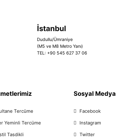
İstanbul
Dudullu/Ümraniye
(M5 ve M8 Metro Yanı)
TEL: +90 545 627 37 06
zmetlerimiz
Sosyal Medya
ultane Tercüme
Facebook
er Yeminli Tercüme
Instagram
til Tasdikli
Twitter