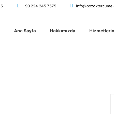
75
+90 224 245 7575
info@bozoktercume
Ana Sayfa
Hakkımızda
Hizmetleri