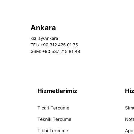
Ankara
Kızılay/Ankara
TEL: +90 312 425 01 75
GSM: +90 537 215 81 48
Hizmetlerimiz
Hi
Ticari Tercüme
Sim
Teknik Tercüme
Not
Tıbbi Tercüme
Apos