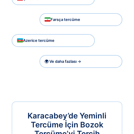
Farsça tercüme
Azerice tercüme
🌍 Ve daha fazlası →
Karacabey’de Yeminli
Tercüme İçin Bozok
Tercüme’yi Tercih