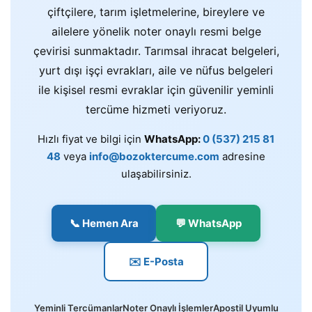
çiftçilere, tarım işletmelerine, bireylere ve
ailelere yönelik noter onaylı resmi belge
çevirisi sunmaktadır. Tarımsal ihracat belgeleri,
yurt dışı işçi evrakları, aile ve nüfus belgeleri
ile kişisel resmi evraklar için güvenilir yeminli
tercüme hizmeti veriyoruz.
Hızlı fiyat ve bilgi için
WhatsApp:
0 (537) 215 81
48
veya
info@bozoktercume.com
adresine
ulaşabilirsiniz.
📞 Hemen Ara
💬 WhatsApp
✉️ E-Posta
Yeminli Tercümanlar
Noter Onaylı İşlemler
Apostil Uyumlu