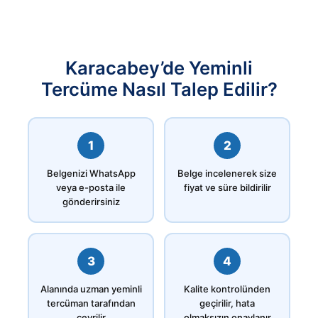
Karacabey’de Yeminli
Tercüme Nasıl Talep Edilir?
1
2
Belgenizi WhatsApp
Belge incelenerek size
veya e-posta ile
fiyat ve süre bildirilir
gönderirsiniz
3
4
Alanında uzman yeminli
Kalite kontrolünden
tercüman tarafından
geçirilir, hata
çevrilir
olmaksızın onaylanır