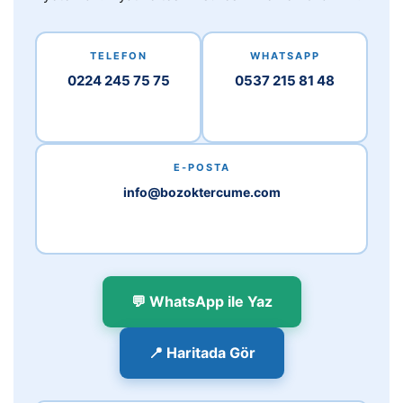
TELEFON
WHATSAPP
0224 245 75 75
0537 215 81 48
E-POSTA
info@bozoktercume.com
💬 WhatsApp ile Yaz
📍 Haritada Gör